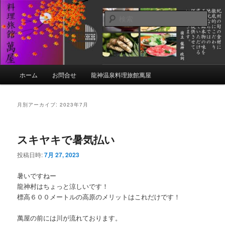
メ
サ
イ
ブ
検
ン
コ
索
コ
ン
ン
テ
テ
ン
ン
ツ
メ
ホーム
お問合せ
龍神温泉料理旅館萬屋
ツ
へ
イ
へ
移
ン
移
動
メ
月別アーカイブ:
2023年7月
動
ニ
ュ
ー
スキヤキで暑気払い
投稿日時:
7月 27, 2023
暑いですねー
龍神村はちょっと涼しいです！
標高６００メートルの高原のメリットはこれだけです！
萬屋の前には川が流れております。