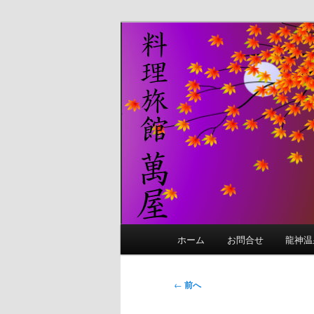
メ
イ
ン
コ
ン
テ
ン
ツ
へ
移
動
メ
ホーム
お問合せ
龍神温
イ
ン
メ
投
←
前へ
ニ
稿