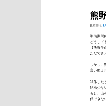
ュ
ナ
ー
ビ
熊
ゲ
ー
シ
投稿日時:
1月
ョ
ン
準備期間
どうして
【熊野牛
ただでさ
しかし、
言い換え
試作した
結構少な
もし、出
供できな