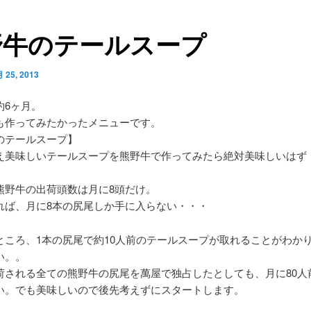
野牛のテールスープ
 25, 2013
約6ヶ月。
も作ってみたかったメニューです。
のテールスープ】
え美味しいテールスープを熊野牛で作ってみたら絶対美味しいはず
熊野牛の出荷頭数は月に8頭だけ。
れば、月に8本の尻尾しか手に入らない・・・
ところ、1本の尻尾で約10人前のテールスープが取れることがわか
い。。
荷される全ての熊野牛の尻尾を萬屋で独占したとしても、月に80人
い。でも美味しいので後先考えずにスタートします。