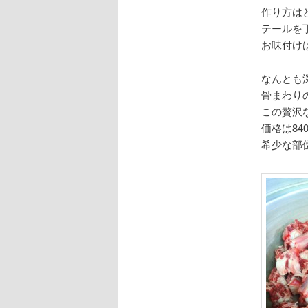
作り方は
テールを
お味付け
なんとも
骨まわり
この贅沢
価格は8
希少な部