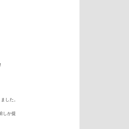
！
りました。
前しか提