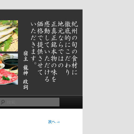
検
索
次へ
→